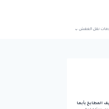
مات نقل العفش
 المطابخ بأبها