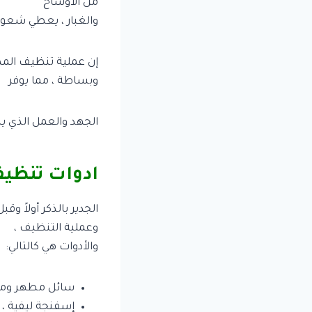
من الأوساخ
والغبار ، يعطي شعورا
إن عملية تنظيف المط
وبساطة ، مما يوفر
الجهد والعمل الذي ي
ادوات تنظي
الجدير بالذكر أولاً و
وعملية التنظيف ،
والأدوات هي كالتالي:
سائل مطهر ومط
إسفنجة ليفية ، 